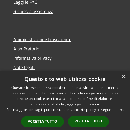
Leggi le FAQ
Richiesta assistenza
Amministrazione trasparente
Albo Pretorio
Informativa privacy
Note legali
×
Dichiarazione di accessibilità
Questo sito web utilizza cookie
Questo sito web utilizza cookie tecnici e assimilati strettamente
necessari al corretto funzionamento e alla navigazione del sito,
nonché un cookie tecnico analitico al solo fine di elaborare
informazioni statistiche, aggregate e anonime.
RSS
Copyright © 2026 • Comune di
Per maggiori dettagli, può consultare la cookie policy al seguente
link
Accessibilità
Rivarolo Mantovano • Powered
Privacy
Municipium
Accesso
by
•
RIFIUTA TUTTO
ACCETTA TUTTO
Cookie
redazione