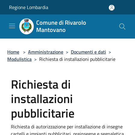
Salta al contenuto principale
Regione Lombardia
Comune di Rivarolo
Mantovano
Home
>
Amministrazione
>
Documenti e dati
>
Modulistica
>
Richiesta di installazioni pubblicitarie
Richiesta di
installazioni
pubblicitarie
Richiesta di autorizzazione per installazione di insegne
cartelli e impianti pubblicitari, preinsegne e segnaletica