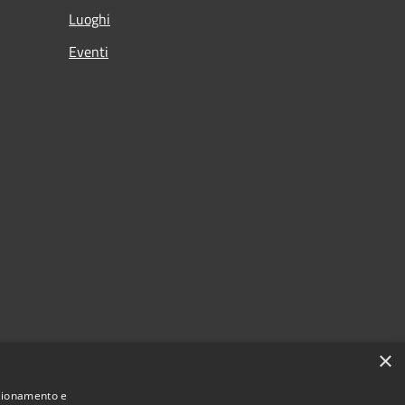
Luoghi
Eventi
×
nzionamento e