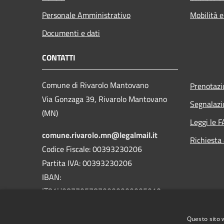
Personale Amministrativo
Mobilità e
Documenti e dati
CONTATTI
Comune di Rivarolo Mantovano
Prenotaz
Via Gonzaga 39, Rivarolo Mantovano
Segnalazi
(MN)
Leggi le 
comune.rivarolo.mn@legalmail.it
Richiesta
Codice Fiscale: 00393230206
Partita IVA: 00393230206
IBAN:
IT81U0877057870000000005010
Centralino Unico: 0376 99101
Questo sito 