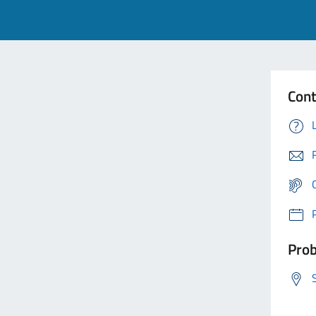
Cont
Prob