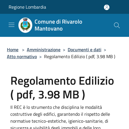
Salta al contenuto principale
Regione Lombardia
Comune di Rivarolo
Mantovano
Home
>
Amministrazione
>
Documenti e dati
>
Atto normativo
>
Regolamento Edilizio ( pdf, 3.98 MB )
Regolamento Edilizio
( pdf, 3.98 MB )
Il REC è lo strumento che disciplina le modalità
costruttive degli edifici, garantendo il rispetto delle
normative tecnico-estetiche, igienico-sanitarie, di
sicurezza e vivibilità degli immobili e delle loro