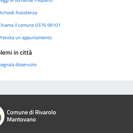
Richiedi Assistenza
Chiama il comune 0376 99101
Prenota un appuntamento
lemi in città
Segnala disservizio
Comune di Rivarolo
Mantovano