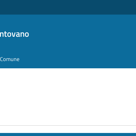
antovano
il Comune