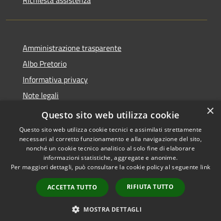
Amministrazione trasparente
Albo Pretorio
Informativa privacy
Note legali
×
Dichiarazione di accessibilità
Questo sito web utilizza cookie
Questo sito web utilizza cookie tecnici e assimilati strettamente
necessari al corretto funzionamento e alla navigazione del sito,
nonché un cookie tecnico analitico al solo fine di elaborare
informazioni statistiche, aggregate e anonime.
RSS
Copyright © 2026 • Comune di
Per maggiori dettagli, può consultare la cookie policy al seguente
link
Accessibilità
Rivarolo Mantovano • Powered
Privacy
Municipium
Accesso
by
•
RIFIUTA TUTTO
ACCETTA TUTTO
Cookie
redazione
Mappa del sito
MOSTRA DETTAGLI