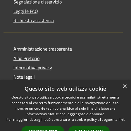
Segnalazione disservizio
Leggi le FAQ
Richiesta assistenza
Amministrazione trasparente
Albo Pretorio
Informativa privacy
Note legali
×
Dichiarazione di accessibilità
Questo sito web utilizza cookie
Questo sito web utilizza cookie tecnici e assimilati strettamente
necessari al corretto funzionamento e alla navigazione del sito,
nonché un cookie tecnico analitico al solo fine di elaborare
informazioni statistiche, aggregate e anonime.
RSS
Copyright © 2026 • Comune di
Per maggiori dettagli, può consultare la cookie policy al seguente
link
Accessibilità
Rivarolo Mantovano • Powered
Privacy
Municipium
Accesso
by
•