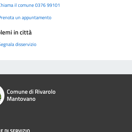
Chiama il comune 0376 99101
Prenota un appuntamento
lemi in città
Segnala disservizio
Comune di Rivarolo
Mantovano
E DI SERVIZIO