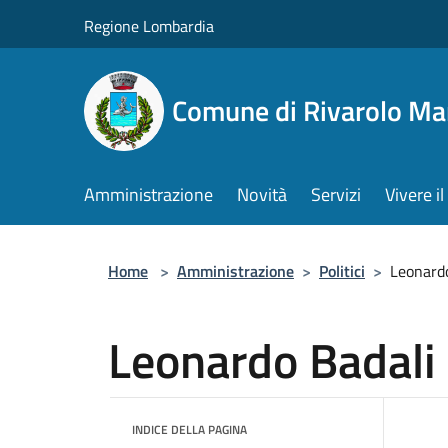
Salta al contenuto principale
Regione Lombardia
Comune di Rivarolo M
Amministrazione
Novità
Servizi
Vivere 
Home
>
Amministrazione
>
Politici
>
Leonard
Leonardo Badali
INDICE DELLA PAGINA