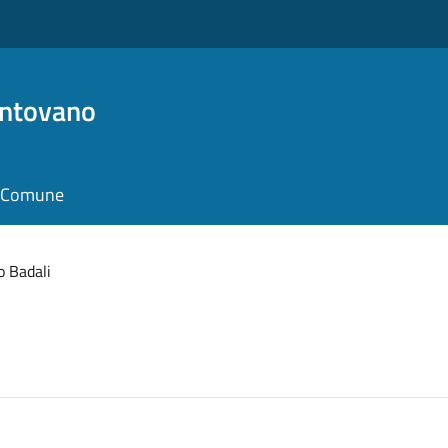
antovano
il Comune
o Badali