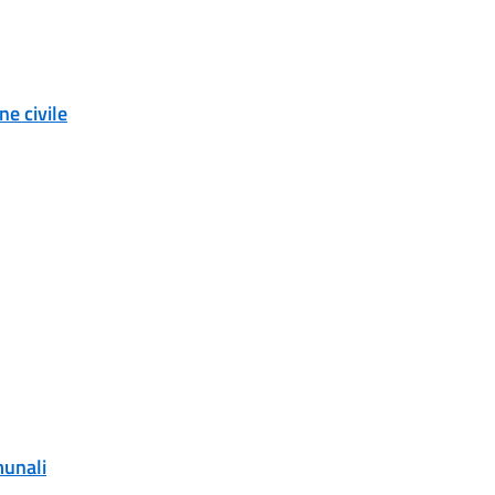
e civile
munali