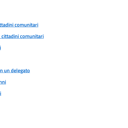
ittadini comunitari
 cittadini comunitari
i
con un delegato
nni
i