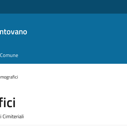
antovano
il Comune
emografici
ici
i Cimiteriali