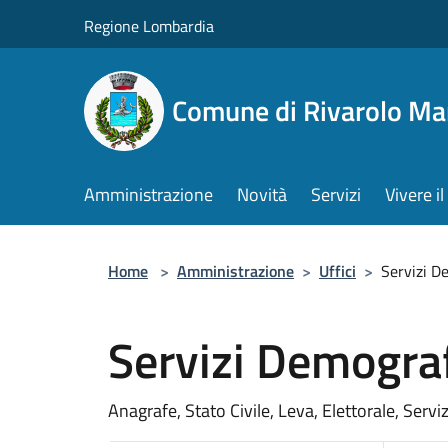
Salta al contenuto principale
Regione Lombardia
Comune di Rivarolo M
Amministrazione
Novità
Servizi
Vivere 
Home
>
Amministrazione
>
Uffici
>
Servizi D
Servizi Demograf
Anagrafe, Stato Civile, Leva, Elettorale, Serviz