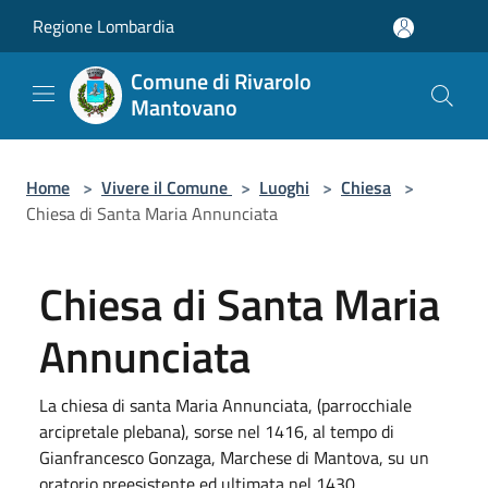
Salta al contenuto principale
Regione Lombardia
Comune di Rivarolo
Mantovano
Home
>
Vivere il Comune
>
Luoghi
>
Chiesa
>
Chiesa di Santa Maria Annunciata
Chiesa di Santa Maria
Annunciata
La chiesa di santa Maria Annunciata, (parrocchiale
arcipretale plebana), sorse nel 1416, al tempo di
Gianfrancesco Gonzaga, Marchese di Mantova, su un
oratorio preesistente ed ultimata nel 1430.