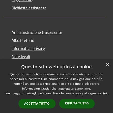
Richiesta assistenza
Amministrazione trasparente
Albo Pretorio
Informativa privacy
Note legali
×
Dichiarazione di accessibilità
Questo sito web utilizza cookie
Questo sito web utilizza cookie tecnici e assimilati strettamente
necessari al corretto funzionamento e alla navigazione del sito,
nonché un cookie tecnico analitico al solo fine di elaborare
informazioni statistiche, aggregate e anonime.
RSS
Copyright © 2026 • Comune di
Per maggiori dettagli, può consultare la cookie policy al seguente
link
Accessibilità
Rivarolo Mantovano • Powered
Privacy
Municipium
Accesso
by
•
RIFIUTA TUTTO
ACCETTA TUTTO
Cookie
redazione