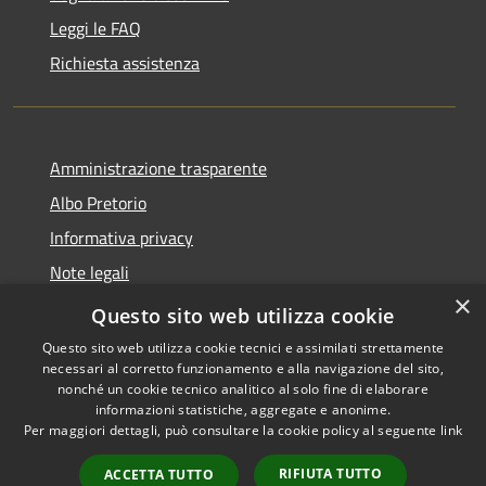
Leggi le FAQ
Richiesta assistenza
Amministrazione trasparente
Albo Pretorio
Informativa privacy
Note legali
×
Dichiarazione di accessibilità
Questo sito web utilizza cookie
Questo sito web utilizza cookie tecnici e assimilati strettamente
necessari al corretto funzionamento e alla navigazione del sito,
nonché un cookie tecnico analitico al solo fine di elaborare
informazioni statistiche, aggregate e anonime.
RSS
Copyright © 2026 • Comune di
Per maggiori dettagli, può consultare la cookie policy al seguente
link
Accessibilità
Rivarolo Mantovano • Powered
Privacy
Municipium
Accesso
by
•
RIFIUTA TUTTO
ACCETTA TUTTO