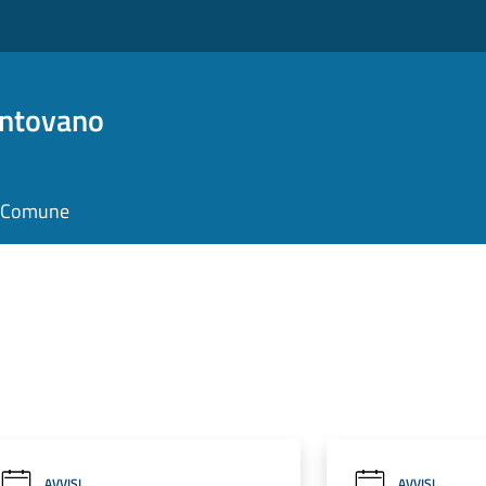
antovano
il Comune
AVVISI
AVVISI