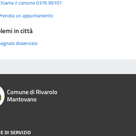
Chiama il comune 0376 99101
Prenota un appuntamento
lemi in città
Segnala disservizio
Comune di Rivarolo
Mantovano
E DI SERVIZIO