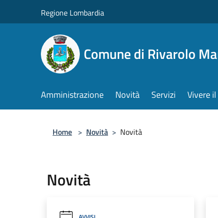
Salta al contenuto principale
Regione Lombardia
Comune di Rivarolo M
Amministrazione
Novità
Servizi
Vivere 
Home
>
Novità
>
Novità
Novità
AVVISI